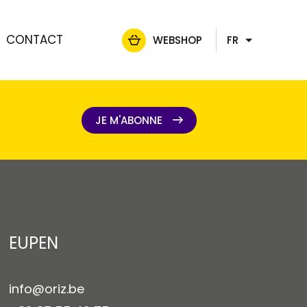
CONTACT
WEBSHOP
FR
NL
DE
EN
JE M'ABONNE
JE M'ABONNE
EUPEN
info@oriz.be