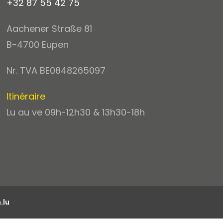
+32 87 55 42 75
Aachener Straße 81
B-4700 Eupen
Nr. TVA BE0848265097
Itinéraire
Lu au ve 09h-12h30 & 13h30-18h
.lu