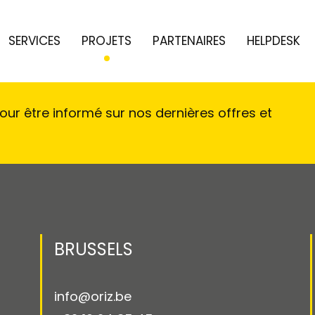
SERVICES
PROJETS
PARTENAIRES
HELPDESK
ur être informé sur nos dernières offres et
BRUSSELS
info@oriz.be