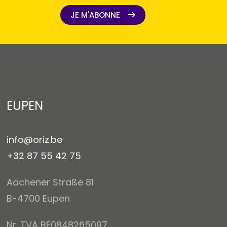
JE M'ABONNE
JE M'ABONNE
EUPEN
info@oriz.be
+32 87 55 42 75
Aachener Straße 81
B-4700 Eupen
Nr. TVA BE0848265097