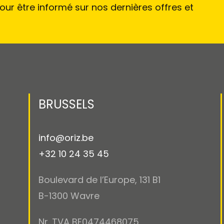
ur être informé sur nos dernières offres et
BRUSSELS
info@oriz.be
+32 10 24 35 45
Boulevard de l’Europe, 131 B1
B-1300 Wavre
Nr. TVA BE0474468075