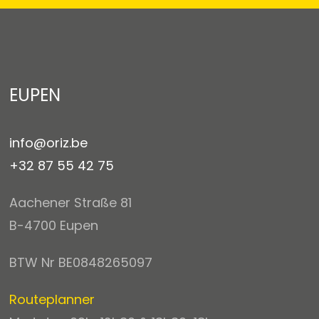
EUPEN
info@oriz.be
+32 87 55 42 75
Aachener Straße 81
B-4700 Eupen
BTW Nr BE0848265097
Routeplanner