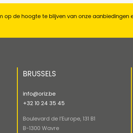
 op de hoogte te blijven van onze aanbiedingen 
BRUSSELS
info@oriz.be
+32 10 24 35 45
Boulevard de l’Europe, 131 B1
B-1300 Wavre