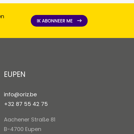
en
IK ABONNEER ME
IK ABONNEER ME
EUPEN
info@oriz.be
+32 87 55 42 75
Aachener Straße 81
B-4700 Eupen