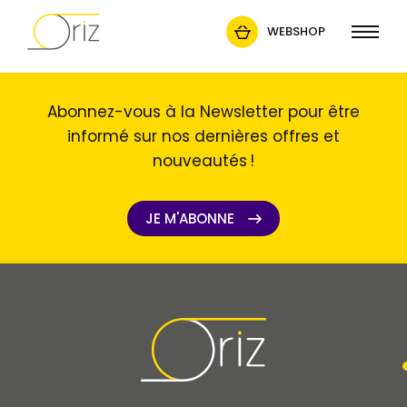
WEBSHOP
Abonnez-vous à la Newsletter pour être
informé sur nos dernières offres et
nouveautés !
JE M'ABONNE
JE M'ABONNE