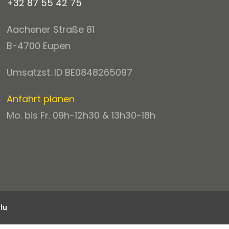
+32 87 55 42 75
Aachener Straße 81
B-4700 Eupen
Umsatzst. ID BE0848265097
Anfahrt planen
Mo. bis Fr. 09h-12h30 & 13h30-18h
lu