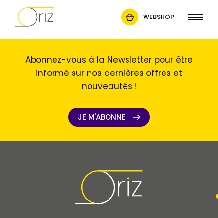
WEBSHOP
Abonnez-vous à la Newsletter pour être
informé sur nos dernières offres et
nouveautés !
JE M'ABONNE
JE M'ABONNE