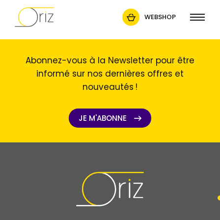
WEBSHOP
Abonnez-vous à la Newsletter pour être
informé sur nos dernières offres et
nouveautés !
JE M'ABONNE
JE M'ABONNE