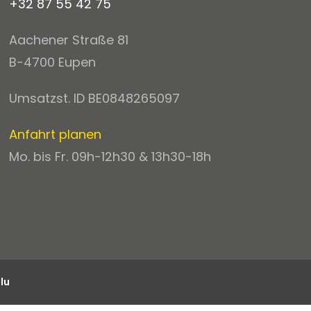
+32 87 55 42 75
Aachener Straße 81
B-4700 Eupen
Umsatzst. ID BE0848265097
Anfahrt planen
Mo. bis Fr. 09h-12h30 & 13h30-18h
lu