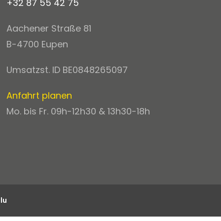
+32 87 55 42 75
Aachener Straße 81
B-4700 Eupen
Umsatzst. ID BE0848265097
Anfahrt planen
Mo. bis Fr. 09h-12h30 & 13h30-18h
lu